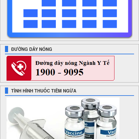
ĐƯỜNG DÂY NÓNG
TÌNH HÌNH THUỐC TIÊM NGỪA