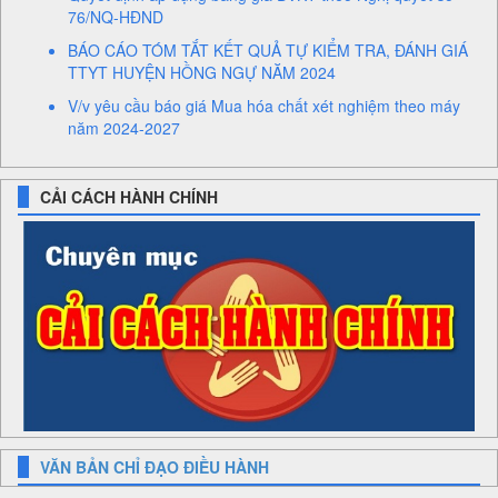
76/NQ-HĐND
BÁO CÁO TÓM TẮT KẾT QUẢ TỰ KIỂM TRA, ĐÁNH GIÁ
TTYT HUYỆN HỒNG NGỰ NĂM 2024
V/v yêu cầu báo giá Mua hóa chất xét nghiệm theo máy
năm 2024-2027
CẢI CÁCH HÀNH CHÍNH
VĂN BẢN CHỈ ĐẠO ĐIỀU HÀNH