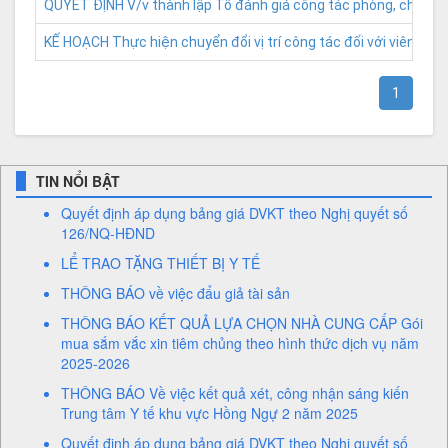
QUYẾT ĐỊNH V/v thành lập Tổ đánh giá công tác phòng, chống
KẾ HOẠCH Thực hiện chuyển đổi vị trí công tác đối với viên c
1
TIN NỔI BẬT
Quyết định áp dụng bảng giá DVKT theo Nghị quyết số
126/NQ-HĐND
LỂ TRAO TẶNG THIẾT BỊ Y TẾ
THÔNG BÁO về việc đẩu giả tài sản
THÔNG BÁO KẾT QUẢ LỰA CHỌN NHÀ CUNG CẤP Gói
mua sắm vắc xin tiêm chủng theo hình thức dịch vụ năm
2025-2026
THÔNG BÁO Về việc kết quả xét, công nhận sáng kiến
Trung tâm Y tế khu vực Hồng Ngự 2 năm 2025
Quyết định áp dụng bảng giá DVKT theo Nghị quyết số